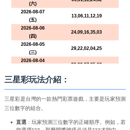
三星彩玩法介紹：
三星彩是台灣的一款熱門彩票遊戲，主要是玩家預測
三位數字的組合。
直選
：玩家預測三位數字的正確順序。例如，若
您選擇123，那麼開獎號碼必須是123才能中