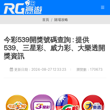
首頁
賭場攻略
今彩539開獎號碼查詢 : 提供
539、三星彩、威力彩、大樂透開
獎資訊
瀏覽數：170673
更新日期：2024-08-27 12:33:23