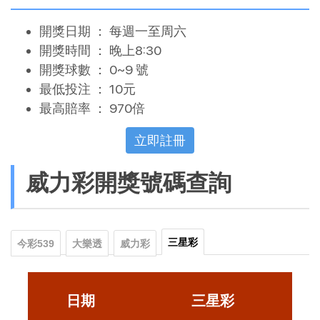
開獎日期 ： 每週一至周六
開獎時間 ： 晚上8:30
開獎球數 ： 0~9 號
最低投注 ： 10元
最高賠率 ： 970倍
立即註冊
威力彩開獎號碼查詢