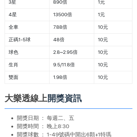
3星
890倍
1元
4星
13500倍
1元
全車
7.88倍
10元
正碼1-5球
48倍
10元
球色
2.8~2.95倍
10元
生肖
9.5/11.8倍
10元
雙面
1.98倍
10元
大樂透線上
開獎資訊
開獎日期 ： 每週二、五
開獎時間 ： 晚上8:30
開獎球數 ： 1-49號碼中開出6顆+1特瑪