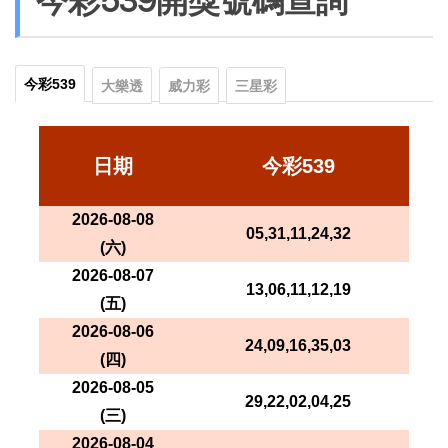
今彩539開獎號碼查詢