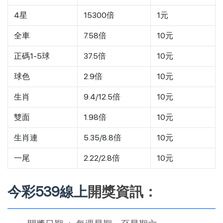
4星
15300倍
1元
全車
7.58倍
10元
正碼1-5球
37.5倍
10元
球色
2.9倍
10元
生肖
9.4/12.5倍
10元
雙面
1.98倍
10元
生肖連
5.35/8.8倍
10元
一尾
2.22/2.8倍
10元
今彩539線上
開獎資訊：