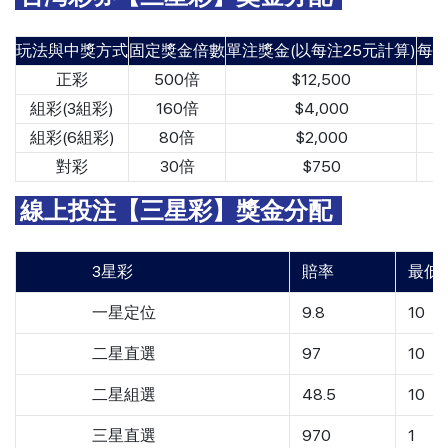
玩法與中獎方式
固定獎金倍數
單注獎金(以每注25元計算)
每
正彩
500倍
$12,500
組彩(3組彩)
160倍
$4,000
組彩(6組彩)
80倍
$2,000
對彩
30倍
$750
線上投注【三星彩】獎金分配
3星彩
賠率
最低
一星定位
9.8
10
二星直選
97
10
二星組選
48.5
10
三星直選
970
1