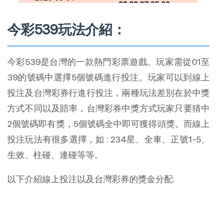
今彩539玩法介紹：
今彩539是台灣的一款熱門彩票遊戲。玩家需從01至
39的號碼中選擇5個號碼進行投注。玩家可以到線上
投注及台灣彩券行進行投注，兩種玩法差別在於中獎
方式不同以及賠率，台灣彩券中獎方式玩家只要猜中
2個號碼即有獎，5個號碼全中即可獲得頭獎。而線上
投注玩法有很多選擇，如 : 234星、全車、正號1-5、
生效、柱碰、連碰等等。
以下介紹線上投注以及台灣彩券的獎金分配: