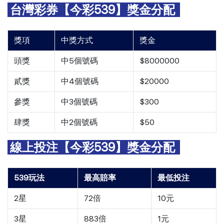
台灣彩券【今彩539】獎金分配
獎項
中獎方式
獎金
頭獎
中5個號碼
$8000000
貳獎
中4個號碼
$20000
參獎
中3個號碼
$300
肆獎
中2個號碼
$50
線上投注【今彩539】獎金分配
539玩法
最高賠率
最低投注
2星
72倍
10元
3星
883倍
1元