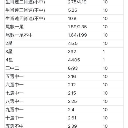
生肖連二肖連(不中)
2.75/4.19
10
生肖連三肖連(不中)
5.25
10
生肖連四肖連(不中)
10.8
10
尾數一尾
1.89/2.35
10
尾數一尾不中
1.64/1.99
10
2星
45.5
10
3星
392
1
4星
4485
1
三中二
8/93
10
五選中一
2.16
10
六選中一
2.12
10
七選中一
2.15
10
八選中一
2.25
10
九選中一
2.4
10
十選中一
2.61
10
五選不中
2.39
10