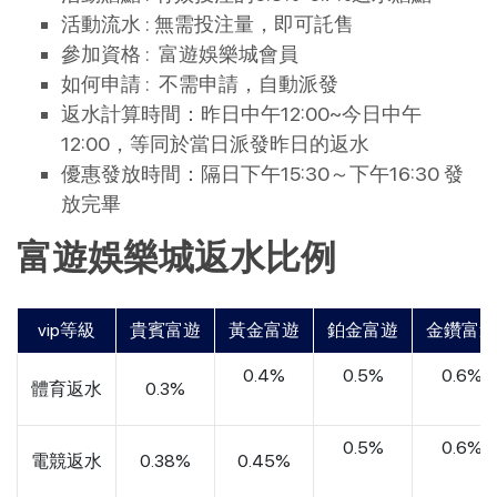
活動流水 : 無需投注量，即可託售
參加資格 : 富遊娛樂城會員
如何申請 : 不需申請，自動派發
返水計算時間：昨日中午12:00~今日中午
12:00，等同於當日派發昨日的返水
優惠發放時間：隔日下午15:30～下午16:30 發
放完畢
富遊娛樂城返水比例
vip等級
貴賓富遊
黃金富遊
鉑金富遊
金鑽富遊
0.4%
0.5%
0.6%
體育返水
0.3%
0.5%
0.6%
電競返水
0.38%
0.45%