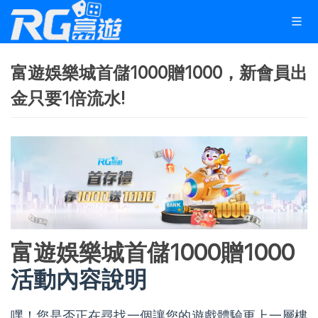
富遊娛樂城首儲1000贈1000，新會員出
金只要1倍流水!
富遊娛樂城首儲1000贈1000
活動內容說明
嘿！您是否正在尋找一個讓您的遊戲體驗更上一層樓