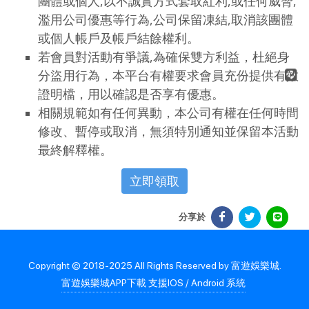
團體或個人,以不誠實方式套取紅利,或任何威脅,
濫用公司優惠等行為,公司保留凍結,取消該團體
或個人帳戶及帳戶結餘權利。
若會員對活動有爭議,為確保雙方利益，杜絕身
分盜用行為，本平台有權要求會員充份提供有效
證明檔，用以確認是否享有優惠。
相關規範如有任何異動，本公司有權在任何時間
修改、暫停或取消，無須特別通知並保留本活動
最終解釋權。
立即領取
分享於
Copyright © 2018-2025 All Rights Reserved by 富遊娛樂城.
富遊娛樂城APP下載 支援IOS / Android 系統