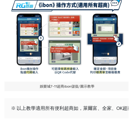
娛樂城7-11超商ibon儲值/ 圖示教學
※ 以上教學適用所有便利超商如，萊爾富、全家、OK超商