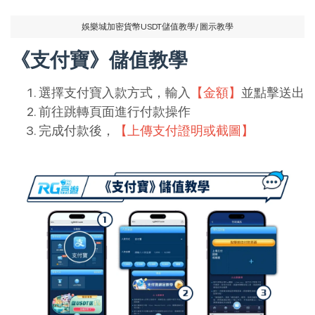
娛樂城加密貨幣USDT儲值教學/ 圖示教學
《支付寶》儲值教學
選擇支付寶入款方式，輸入
【金額】
並點擊送出
前往跳轉頁面進行付款操作
完成付款後，
【上傳支付證明或截圖】