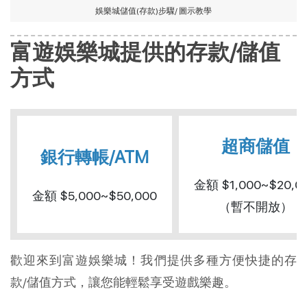
娛樂城儲值(存款)步驟/ 圖示教學
富遊娛樂城提供的存款/儲值
方式
超商儲值
銀行轉帳/ATM
金額 $1,000~$20,0
金額 $5,000~$50,000
（暫不開放）
歡迎來到富遊娛樂城！我們提供多種方便快捷的存
款/儲值方式，讓您能輕鬆享受遊戲樂趣。