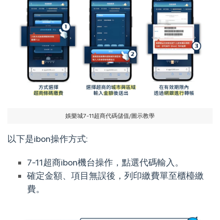
娛樂城7-11超商代碼儲值/圖示教學
以下是ibon操作方式:
7-11超商ibon機台操作，點選代碼輸入。
確定金額、項目無誤後，列印繳費單至櫃檯繳
費。