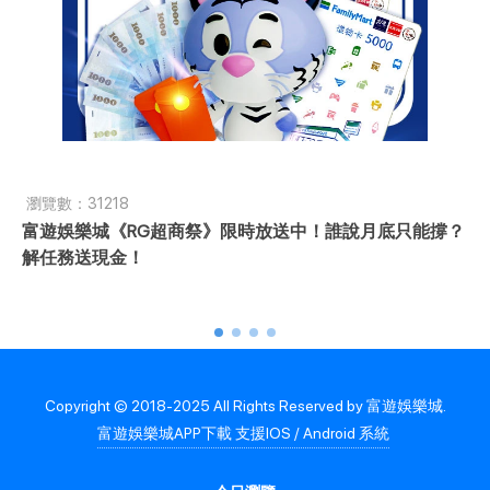
瀏覽數：31218
富遊娛樂城《RG超商祭》限時放送中！誰說月底只能撐？
解任務送現金！
Copyright © 2018-2025 All Rights Reserved by 富遊娛樂城.
富遊娛樂城APP下載 支援IOS / Android 系統