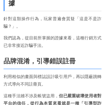
據
針對這類操作行為，玩家普遍會質疑「這是不是詐
騙？」。
我們認為，從目前所掌握的證據來看，這種行銷方式
已非常接近詐騙手法。
品牌混淆，引導錯誤註冊
利用相似的畫面與標誌設計吸引用戶，再以隱蔽跳轉
方式導向不同註冊頁。
這種手法雖不涉及帳號盜用，
但已嚴重破壞使用者對
平台的信任，從行為本質來看就是一種「引導型詐