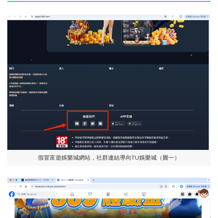
假冒富遊娛樂城網站，社群連結導向TU娛樂城（圖一）