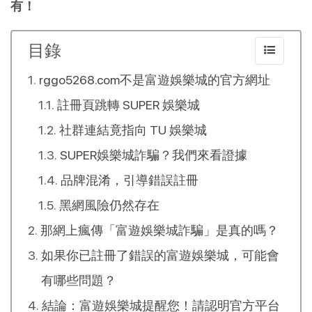
有！
目錄
rggo5268.com不是富遊娛樂城的官方網址
註冊頁跳轉 SUPER 娛樂城
社群連結竟指向 TU 娛樂城
SUPER娛樂城詐騙？我們來看證據
品牌混淆，引導錯誤註冊
黑網風險仍然存在
那網上瘋傳「富遊娛樂城詐騙」是真的嗎？
如果你已註冊了錯誤的富遊娛樂城，可能會
有哪些問題？
結論：富遊娛樂城提醒您！請認明官方平台