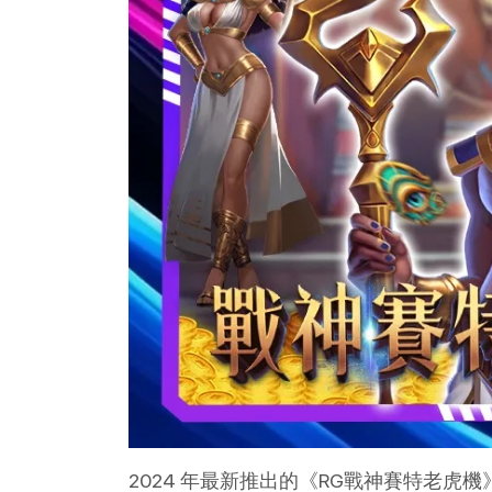
2024 年最新推出的《RG戰神賽特老