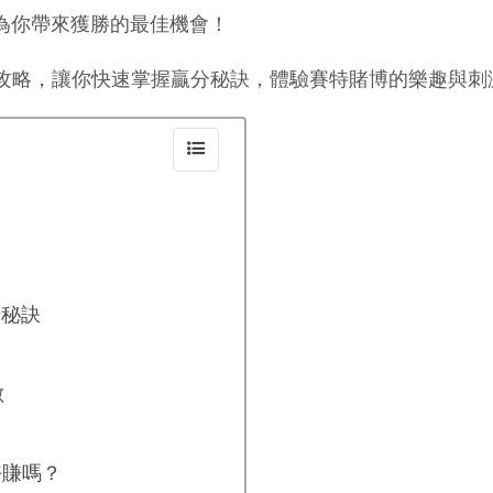
率，為你帶來獲勝的最佳機會！
攻略，讓你快速掌握贏分秘訣，體驗賽特賭博的樂趣與刺
升秘訣
數
好賺嗎？