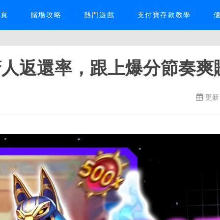
首頁
賭場攻略
熱門遊戲
支付寶存款教學
驚人返還率，跟上爆分節奏爽
更新日