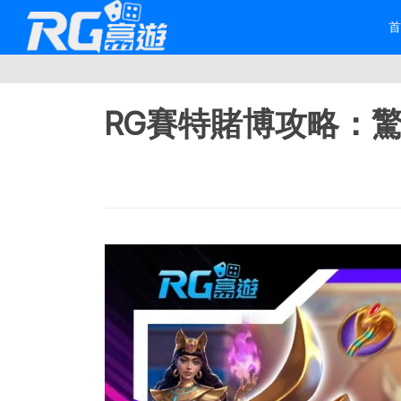
RG賽特賭博攻略：