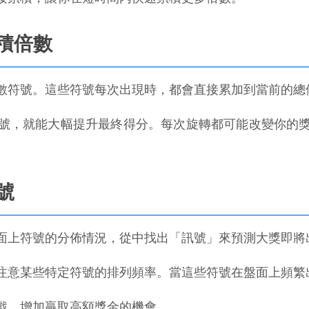
積倍數
數符號。這些符號每次出現時，都會直接累加到當前的總
號，就能大幅提升最終得分。每次旋轉都可能改變你的
號
面上符號的分佈情況，從中找出「訊號」來預測大獎即將
注意某些特定符號的排列頻率。當這些符號在盤面上頻繁
戲，增加贏取高額獎金的機會。