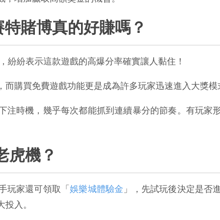
賽特賭博真的好賺嗎？
後，紛紛表示這款遊戲的高爆分率確實讓人黏住！
，而購買免費遊戲功能更是成為許多玩家迅速進入大獎模
下注時機，幾乎每次都能抓到連續暴分的節奏。有玩家
老虎機？
手玩家還可領取「
娛樂城體驗金
」，先試玩後決定是否
大投入。