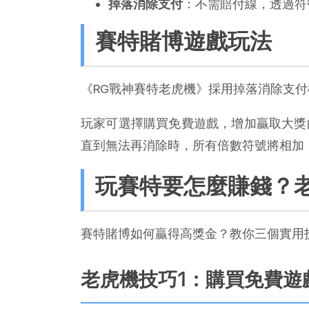
掉落消除支付
：不需賠付線，透過符號
賽特賭博遊戲玩法
《RG戰神賽特老虎機》採用掉落消除支付機
玩家可選擇購買免費遊戲，增加贏取大獎
直到無法再消除時，所有倍數符號將相加
玩賽特要怎麼賺錢？
賽特賭博如何贏得高獎金？教你三個實用
老虎機技巧1：購買免費遊