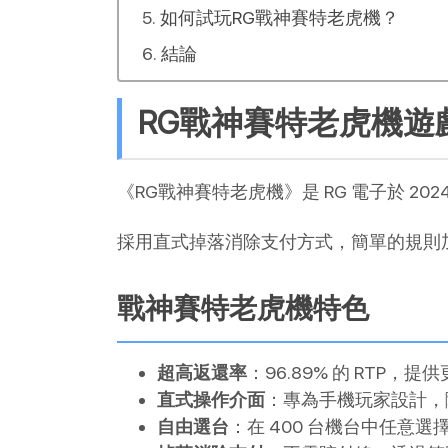
如何試玩RG戰神賽特老虎機？
結論
RG戰神賽特老虎機遊
《RG戰神賽特老虎機》是 RG 電子於 20
採用直式掉落消除支付方式，簡單的規則加
戰神賽特老虎機特色
超高返還率
：96.89% 的 RTP，
直式操作介面
：專為手機玩家設計，
自由選台
：在 400 台機台中任意