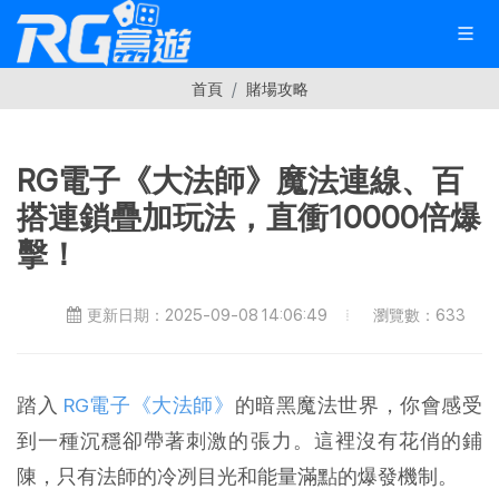
首頁
賭場攻略
RG電子《大法師》魔法連線、百
搭連鎖疊加玩法，直衝10000倍爆
擊！
瀏覽數：633
更新日期：2025-09-08 14:06:49
踏入
RG電子《大法師》
的暗黑魔法世界，你會感受
到一種沉穩卻帶著刺激的張力。這裡沒有花俏的鋪
陳，只有法師的冷冽目光和能量滿點的爆發機制。