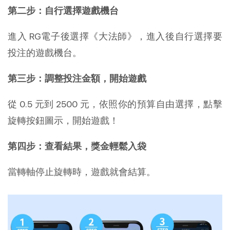
第二步：自行選擇遊戲機台
進入 RG電子後選擇《大法師》，進入後自行選擇要
投注的遊戲機台。
第三步：調整投注金額，開始遊戲
從 0.5 元到 2500 元，依照你的預算自由選擇，點擊
旋轉按鈕圖示，開始遊戲！
第四步：查看結果，獎金輕鬆入袋
當轉軸停止旋轉時，遊戲就會結算。