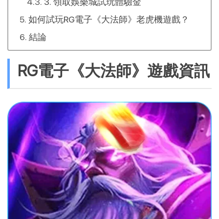
3. 領取娛樂城試玩體驗金
如何試玩RG電子《大法師》老虎機遊戲？
結論
RG電子《大法師》遊戲資訊