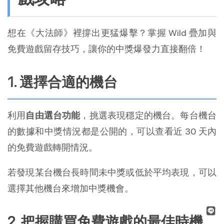
想在《大法師》裡撐出更猛爆擊？掌握 Wild 疊加與
免費遊戲留存技巧，讓你的中獎爆發力直接翻倍！
1. 選擇合適的機台
利用
自由選台功能
，挑選表現穩定的機台。每台機台
的數據和中獎情況都是公開的，可以查看近 30 天內
的免費遊戲轉開情況。
若發現某台機台長時間未中獎或低於平均表現，可以
選擇其他機台來增加中獎機會。
2. 把握購買免費遊戲的最佳時機