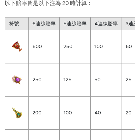
以下賠率皆是以下注為 20 時計算：
符號
6連線賠率
5連線賠率
4連線賠率
3連線
500
250
100
50
250
125
50
25
200
100
40
20