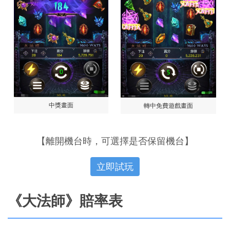
中獎畫面
轉中免費遊戲畫面
【離開機台時，可選擇是否保留機台】
立即試玩
《大法師》賠率表