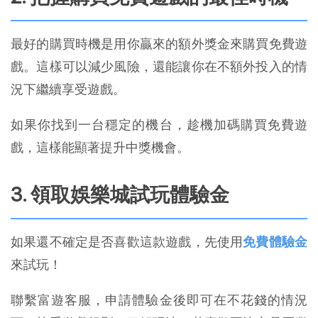
最好的購買時機是用你贏來的額外獎金來購買免費遊
戲。這樣可以減少風險，還能讓你在不額外投入的情
況下繼續享受遊戲。
如果你找到一台穩定的機台，趁機加碼購買免費遊
戲，這樣能顯著提升中獎機會。
3. 領取娛樂城試玩體驗金
如果還不確定是否喜歡這款遊戲，先使用
免費體驗金
來試玩！
聯繫富遊客服，申請體驗金後即可在不花錢的情況