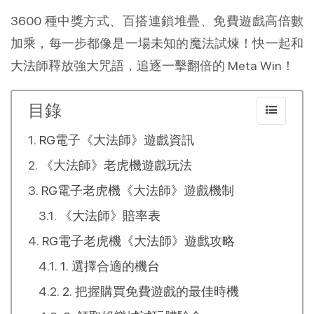
3600 種中獎方式、百搭連鎖堆疊、免費遊戲高倍數
加乘，每一步都像是一場未知的魔法試煉！快一起和
大法師釋放強大咒語，追逐一擊翻倍的 Meta Win！
目錄
RG電子《大法師》遊戲資訊
《大法師》老虎機遊戲玩法
RG電子老虎機《大法師》遊戲機制
《大法師》賠率表
RG電子老虎機《大法師》遊戲攻略
1. 選擇合適的機台
2. 把握購買免費遊戲的最佳時機