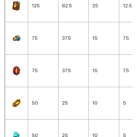
125
62.5
25
12.5
75
37.5
15
7.5
75
37.5
15
7.5
50
25
10
5
50
25
10
5