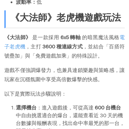
波動率：
低
《大法師》老虎機遊戲玩法
《大法師》
是一款採用
6x5 轉軸
的暗黑魔法風格
電
子老虎機
，主打
3600 種連線方式
，並結合「百搭符
號疊加」與「免費遊戲加乘」的特殊設計。
遊戲不僅強調爆發力，也兼具連鎖樂趣與策略感，讓
玩家在沉穩氛圍中享受高倍數爆擊的快感。
以下是實際玩法步驟說明：
選擇機台
：進入遊戲後，可從高達
600 台機台
中自由挑選適合的爆台，還能查看近 30 天的機
台數據與報酬表現，找出命中率最兇的那一台，