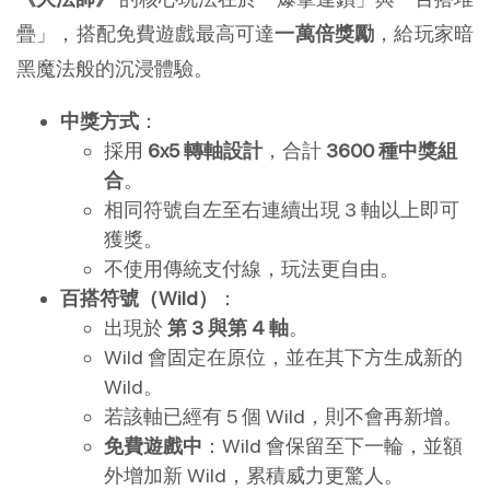
疊」，搭配免費遊戲最高可達
一萬倍獎勵
，給玩家暗
黑魔法般的沉浸體驗。
中獎方式
：
採用
6x5 轉軸設計
，合計
3600 種中獎組
合
。
相同符號自左至右連續出現 3 軸以上即可
獲獎。
不使用傳統支付線，玩法更自由。
百搭符號（Wild）
：
出現於
第 3 與第 4 軸
。
Wild 會固定在原位，並在其下方生成新的
Wild。
若該軸已經有 5 個 Wild，則不會再新增。
免費遊戲中
：Wild 會保留至下一輪，並額
外增加新 Wild，累積威力更驚人。