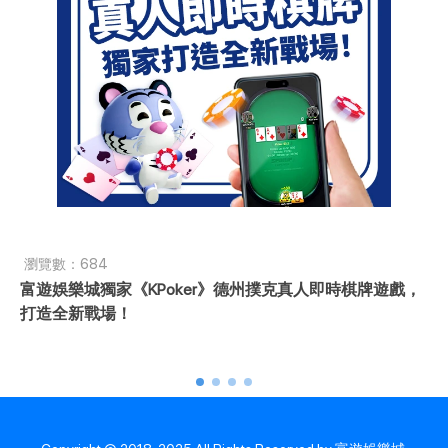
瀏覽數：843
RG電子《爆爆怪妞》地下兵工廠開炸，51000倍獎金、免
遊最高100局！