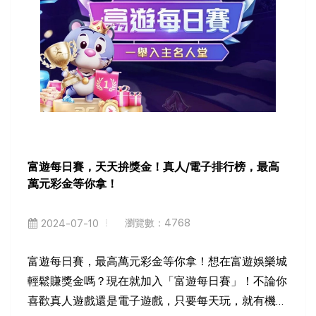
不間斷。籃球： NBA、CBA、SBL...國內外籃球盛
事，為您帶來最熱血的籃球賽季。棒球： MLB、
CPBL、國際賽...棒球經典對決，讓您感受棒球的魅
力。其他： 網球、排球、高爾夫...多元運動賽事，滿
足不同運動迷的需求。專業主播解說，帶您深入賽事
核心，感受運動的激情與魅力。新聞直播不間斷，時
事脈動一手掌握富遊直播提供多個熱門新聞頻道，讓
您隨時掌握時事脈動：中視新聞台： 提供最全面的
台灣新聞報導。中天新聞台： 聚焦兩岸三地新聞，
富遊每日賽，天天拚獎金！真人/電子排行榜，最高
視野更寬廣。TVBS新聞台： 深入剖析新聞事件，提
萬元彩金等你拿！
供獨到見解。三立新聞台： 關注台灣社會議題，反
映民意心聲。緯來體育台： 提供豐富的體育新聞、
瀏覽數：4768
2024-07-10
賽事報導。無論是國內外重大事件、社會焦點，或是
富遊每日賽，最高萬元彩金等你拿！想在富遊娛樂城
娛樂新聞，富遊直播都能滿足您的資訊需求。24小
輕鬆賺獎金嗎？現在就加入「富遊每日賽」！不論你
時精彩直播，娛樂新聞不間斷富遊直播全天候24小
喜歡真人遊戲還是電子遊戲，只要每天玩，就有機會
時不間斷直播，讓您隨時隨地都能找到樂趣。無論是