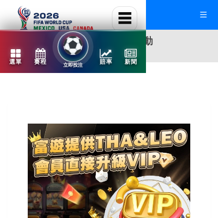
最新娛樂城優惠活動
首頁