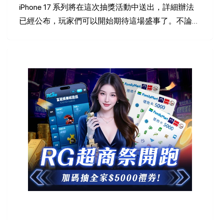
iPhone 17 系列將在這次抽獎活動中送出，詳細辦法
州娛樂城會員轉移優惠活動申請方式九州娛樂城會員
已經公布，玩家們可以開始期待這場盛事了。不論你
轉移優惠活動注意事項九州娛樂城會員轉移優惠活動
是新加入的會員，還是已經玩了多年的忠實老會員，
注意事項
升級VIP
這次都可能成為幸運得主，所以一定要趕緊把時間加
入提醒了！富遊娛樂城抽蘋果iPhone 17活動時間項目
時間活動開始2025/10/1（三）00:00活動結束
2025/10/17（三）23:59活動總天數共 17 天開獎日期
2025/10/22（三）得獎名單公布時間
2025/10/23（四）富遊娛樂城儲值抽iPhone17活動參
加資格及資訊富遊娛樂城iPhone 17抽獎活動所有會員
活動期間累積儲值達指定金額，即可獲得對應的抽獎
資格。儲值門檻型號容量顏色名額滿 1,000iPhone
17256G藍/綠2iPhone 17512G紫/黑2滿 5,000iPhone
17 Air256G藍/金2iPhone 17 Air512G白/黑2滿
10,000iPhone 17 Pro256G銀/藍2iPhone 17 Pro512G
銀/橘2滿 20,000iPhone 17 Pro Max512G銀/藍