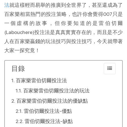
法
就這樣輕而易舉的推廣到全世界了，甚至還成為了
百家樂相當熱門的投注策略，也許你會覺得007只是
一個虛構的故事，但你要知道的是雷伯切爾
(Labouchere)投注法是真真實實存在的，而且是不少
人在百家樂贏錢的玩法技巧與投注技巧，今天就帶著
大家一探究竟！
目錄
百家樂雷伯切爾投注法
百家樂雷伯切爾投注法的玩法
百家樂雷伯切爾投注法的優缺點
雷伯切爾投注法-優點
雷伯切爾投注法-缺點