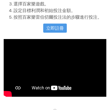
選擇百家樂遊戲。
設定目標利潤和初始投注金額。
按照百家樂雷伯切爾投注法的步驟進行投注。
立即註冊