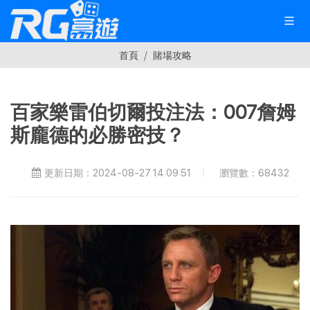
首頁
賭場攻略
百家樂雷伯切爾投注法：007詹姆
斯龐德的必勝密技？
瀏覽數：68432
更新日期：2024-08-27 14:09:51