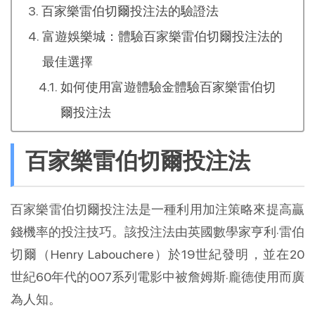
百家樂雷伯切爾投注法的驗證法
富遊娛樂城：體驗百家樂雷伯切爾投注法的
最佳選擇
如何使用富遊體驗金體驗百家樂雷伯切
爾投注法
百家樂雷伯切爾投注法
百家樂雷伯切爾投注法是一種利用加注策略來提高贏
錢機率的投注技巧。該投注法由英國數學家亨利·雷伯
切爾（Henry Labouchere）於19世紀發明，並在20
世紀60年代的007系列電影中被詹姆斯·龐德使用而廣
為人知。