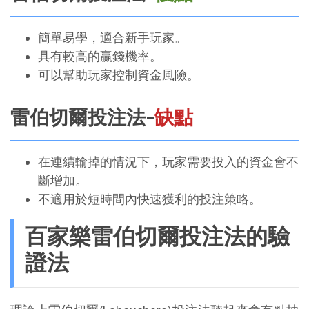
簡單易學，適合新手玩家。
具有較高的贏錢機率。
可以幫助玩家控制資金風險。
雷伯切爾投注法-
缺點
在連續輸掉的情況下，玩家需要投入的資金會不
斷增加。
不適用於短時間內快速獲利的投注策略。
百家樂雷伯切爾投注法的驗
證法