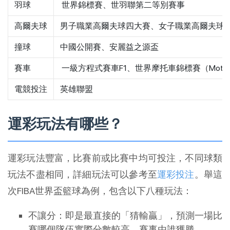
羽球
世界錦標賽、世羽聯第二等別賽事
高爾夫球
男子職業高爾夫球四大賽、女子職業高爾夫球
撞球
中國公開賽、安麗益之源盃
賽車
一級方程式賽車F1、世界摩托車錦標賽（Moto
電競投注
英雄聯盟
運彩玩法有哪些？
運彩玩法豐富，比賽前或比賽中均可投注，不同球類
玩法不盡相同，詳細玩法可以參考至
運彩投注
。舉這
次FIBA世界盃籃球為例，包含以下八種玩法：
不讓分：即是最直接的「猜輸贏」，預測一場比
賽哪個隊伍實際分數較高、賽事由誰獲勝。