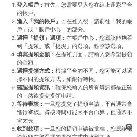
登入帳戶
：首先，您需要登入您在線上運彩平台
的帳戶。
進入「我的帳戶」
：在登入後，請前往「我的帳
戶」或「賬戶中心」的部分。
選擇「提領」選項
：在帳戶中心，您應該能夠看
到「提領」或「提現」的選項。點擊該選項。
填寫提領金額
：在提領頁面，請輸入您希望提領
的金額。
選擇提領方式
：根據平台的不同，您可能可以選
擇不同的提領方式，如銀行轉帳。
確認提領資訊
：確保您輸入的所有資訊都是正確
的，然後提交提領申請。
等待審核
：一旦您提交了提領申請，平台通常會
進行審核。審核時間可能因平台而異，但通常不
會太長。
收到款項
：一旦您的提領申請被批准，您應該很
快就能在您選擇的提領方式中收到款項。