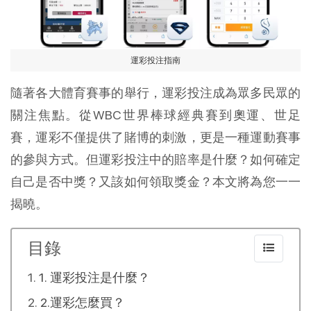
運彩投注指南
隨著各大體育賽事的舉行，運彩投注成為眾多民眾的
關注焦點。從WBC世界棒球經典賽到奧運、世足
賽，運彩不僅提供了賭博的刺激，更是一種運動賽事
的參與方式。但運彩投注中的賠率是什麼？如何確定
自己是否中獎？又該如何領取獎金？本文將為您一一
揭曉。
目錄
1. 運彩投注是什麼？
2.運彩怎麼買？