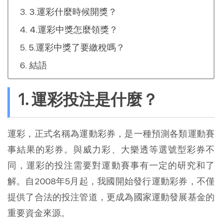
3.運彩什麼時候開獎？
4.運彩中獎怎麼領獎？
5.運彩中獎了要繳稅嗎？
結語
1. 運彩投注是什麼？
運彩，正式名稱為運動彩券，是一種預測各類運動賽
事結果的彩券。與威力彩、大樂透等選號型彩券不
同，運彩的投注需要對運動賽事有一定的研究和了
解。自2008年5月起，我國開始發行運動彩券，不僅
提供了合法的投注管道，更成為國家運動發展基金的
重要資金來源。