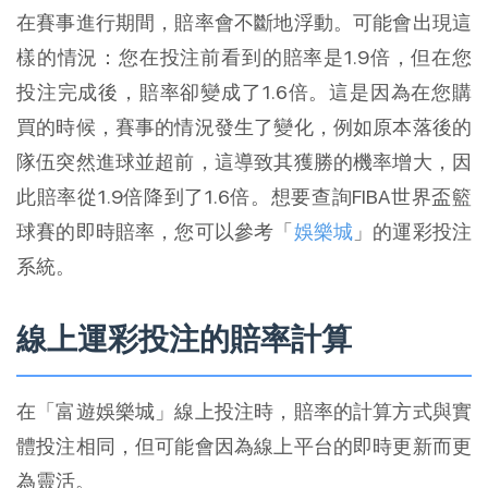
在賽事進行期間，賠率會不斷地浮動。可能會出現這
樣的情況：您在投注前看到的賠率是1.9倍，但在您
投注完成後，賠率卻變成了1.6倍。這是因為在您購
買的時候，賽事的情況發生了變化，例如原本落後的
隊伍突然進球並超前，這導致其獲勝的機率增大，因
此賠率從1.9倍降到了1.6倍。想要查詢FIBA世界盃籃
球賽的即時賠率，您可以參考「
娛樂城
」的運彩投注
系統。
線上運彩投注的賠率計算
在「富遊娛樂城」線上投注時，賠率的計算方式與實
體投注相同，但可能會因為線上平台的即時更新而更
為靈活。