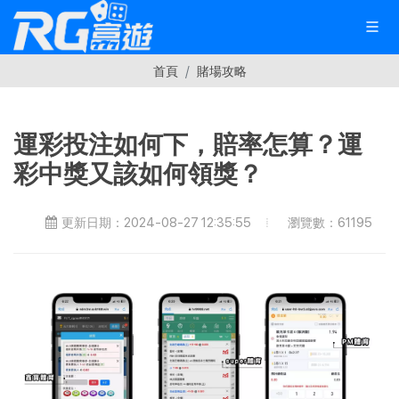
首頁
賭場攻略
運彩投注如何下，賠率怎算？運
彩中獎又該如何領獎？
瀏覽數：61195
更新日期：2024-08-27 12:35:55