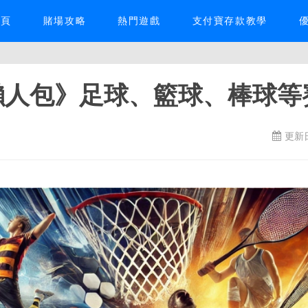
首頁
賭場攻略
熱門遊戲
支付寶存款教學
事懶人包》足球、籃球、棒球等
更新日