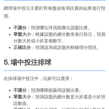
網球場中投注主要針對每盤或每局比賽的結果進行預
測。
不讓分
：預測哪位球員能勝出該盤比賽。
單盤大小
：根據該盤的總分數來進行投注，預測
分數大於或小於某個數字。
正確比分
：預測該局或該盤的精確得分情況。
5. 場中投注排球
在排球場中投注中，玩家可以選擇：
不讓分
：預測哪隊能贏得該盤比賽。
單盤大小
：預測該盤的總分數是大於還是小於預
設數值。