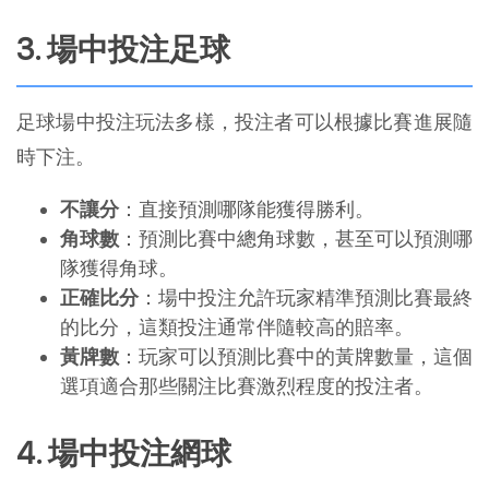
3. 場中投注足球
足球場中投注玩法多樣，投注者可以根據比賽進展隨
時下注。
不讓分
：直接預測哪隊能獲得勝利。
角球數
：預測比賽中總角球數，甚至可以預測哪
隊獲得角球。
正確比分
：場中投注允許玩家精準預測比賽最終
的比分，這類投注通常伴隨較高的賠率。
黃牌數
：玩家可以預測比賽中的黃牌數量，這個
選項適合那些關注比賽激烈程度的投注者。
4. 場中投注網球