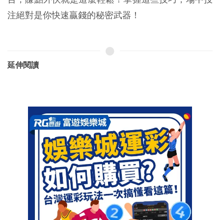
注絕對是你快速贏錢的秘密武器！
延伸閱讀