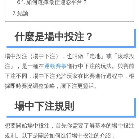
如何選擇最佳運彩平台？
結論
什麼是場中投注？
場中投注（場中下注），也叫做「走地」或「滾球投
注」，是一種在
運動賽事
進行中下注的玩法。與賽前
下注不同，場中下注允許玩家在比賽進行過程中，根
據即時賽況調整策略，讓下注更靈活。
場中下注規則
想要開始場中投注，首先你需要了解基本的場中投注
規則。以下是關於如何進行場中投注的介紹：