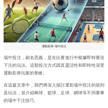
運動彩券-場中投注
場中投注，顧名思義，是在比賽進行中根據即時賽況
下注的玩法。這類投注方式因其靈活性和即時性深受
運動彩券玩家的青睞。
在這篇文章中，我們將深入探討運彩場中投注的規則
及玩法，並介紹棒球、籃球、足球、網球等不同賽事
的場中下注技巧。