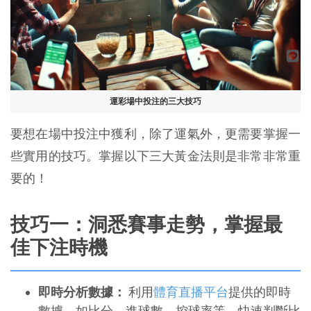
運彩場中投注的三大技巧
要想在場中投注中獲利，除了運氣外，更需要掌握一
些實用的技巧。掌握以下三大黃金法則是非常非常重
要的！
技巧一：洞悉賽事走勢，掌握最
佳下注時機
即時分析數據：
利用
體育直播平台
提供的即時
數據，如比分、進球數、控球率等，快速判斷比