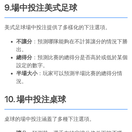
9.場中投注美式足球
美式足球場中投注提供了多樣化的下注選項。
不讓分
：預測哪隊能夠在不計算讓分的情況下勝
出。
總得分
：預測比賽的總得分是否高於或低於某個
設定的數字。
半場大小
：玩家可以預測半場比賽的總得分情
況。
10. 場中投注桌球
桌球的場中投注涵蓋了多種下注選項。