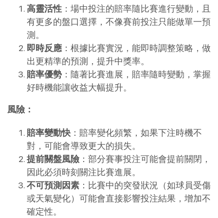
高靈活性
：場中投注的賠率隨比賽進行變動，且
有更多的盤口選擇，不像賽前投注只能做單一預
測。
即時反應
：根據比賽實況，能即時調整策略，做
出更精準的預測，提升中獎率。
賠率優勢
：隨著比賽進展，賠率隨時變動，掌握
好時機能讓收益大幅提升。
風險：
賠率變動快
：賠率變化頻繁，如果下注時機不
對，可能會導致更大的損失。
提前關盤風險
：部分賽事投注可能會提前關閉，
因此必須時刻關注比賽進展。
不可預測因素
：比賽中的突發狀況（如球員受傷
或天氣變化）可能會直接影響投注結果，增加不
確定性。