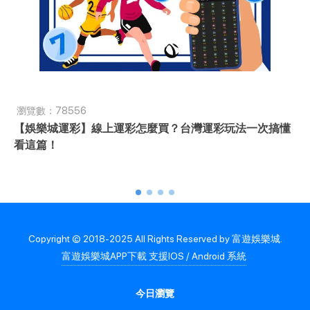
瀏覽數：70976
2024 歐洲盃直播全攻略：免費、付費平台大比拼，讓你
隨時隨地看球賽
Copyright © 2018-2025 All Rights Reserved by 富遊娛樂城.
富遊娛樂城APP下載 支援IOS / Android 系統
今日瀏覽