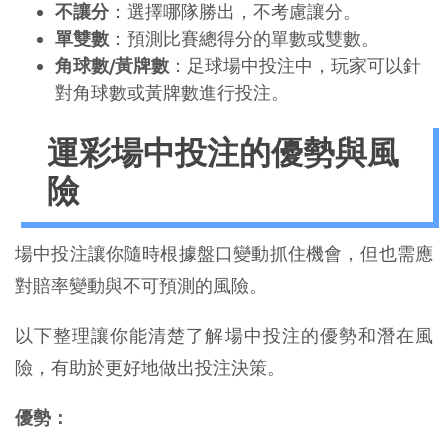
不讓分
：選擇哪隊勝出，不考慮讓分。
單雙數
：預測比賽總得分的單數或雙數。
角球數/黃牌數
：足球場中投注中，玩家可以針
對角球數或黃牌數進行投注。
運彩場中投注的優勢與風
險
場中投注讓你隨時根據盤口變動抓住機會，但也需應
對賠率變動與不可預測的風險。
以下整理讓你能清楚了解場中投注的優勢和潛在風
險，有助於更好地做出投注決策。
優勢：