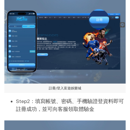
註冊/登入富遊娛樂城
Step2：
填寫帳號、密碼、手機驗證登資料即可
註冊成功，並可向客服領取體驗金