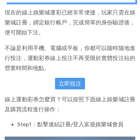
現在的線上娛樂城運彩已經非常便捷，玩家只需在娛
樂城註冊，綁定銀行帳戶，完成簡單的身份驗證後，
便可開始下注。
不論是利用手機、電腦或平板，你都可以隨時隨地進
行投注，運動彩券線上投注不再受限於實體投注站的
營業時間和地點。
立即投注
線上運動彩券怎麼買？可以按照下面線上娛樂城註冊
及購買流程進行操作：
Step1：點擊連結註冊/登入富遊娛樂城會員