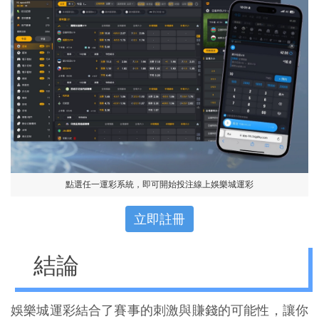
點選任一運彩系統，即可開始投注線上娛樂城運彩
立即註冊
結論
娛樂城運彩結合了賽事的刺激與賺錢的可能性，讓你