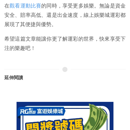
在
觀看運動比賽
的同時，享受更多娛樂。無論是資金
安全、賠率高低、還是出金速度，線上娛樂城運彩都
展現了其便捷與優勢。
希望這篇文章能讓你更了解運彩的世界，快來享受下
注的樂趣吧！
延伸閱讀