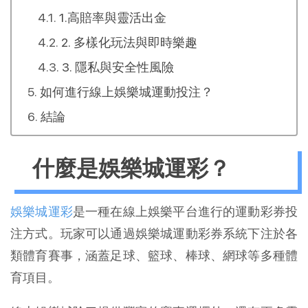
1.高賠率與靈活出金
2. 多樣化玩法與即時樂趣
3. 隱私與安全性風險
如何進行線上娛樂城運動投注？
結論
什麼是娛樂城運彩？
娛樂城運彩
是一種在線上娛樂平台進行的運動彩券投
注方式。玩家可以通過娛樂城運動彩券系統下注於各
類體育賽事，涵蓋足球、籃球、棒球、網球等多種體
育項目。