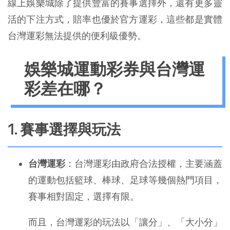
線上娛樂城除了提供豐富的賽事選擇外，還有更多靈
活的下注方式，賠率也優於官方運彩，這些都是實體
台灣運彩無法提供的便利級優勢。
娛樂城運動彩券與台灣運
彩差在哪？
1. 賽事選擇與玩法
台灣運彩
：台灣運彩由政府合法授權，主要涵蓋
的運動包括籃球、棒球、足球等幾個熱門項目，
賽事相對固定，選擇有限。
而且，台灣運彩的玩法以「讓分」、「大小分」