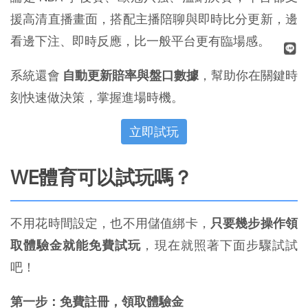
援高清直播畫面，搭配主播陪聊與即時比分更新，邊
看邊下注、即時反應，比一般平台更有臨場感。
系統還會
自動更新賠率與盤口數據
，幫助你在關鍵時
刻快速做決策，掌握進場時機。
立即試玩
WE體育可以試玩嗎？
不用花時間設定，也不用儲值綁卡，
只要幾步操作領
取體驗金就能免費試玩
，現在就照著下面步驟試試
吧！
第一步：免費註冊，領取體驗金