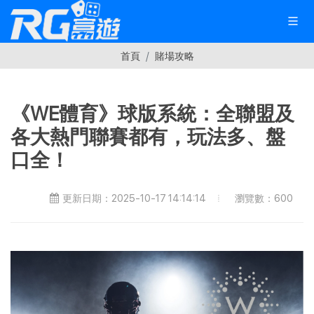
首頁
賭場攻略
《WE體育》球版系統：全聯盟及
各大熱門聯賽都有，玩法多、盤
口全！
瀏覽數：600
更新日期：2025-10-17 14:14:14