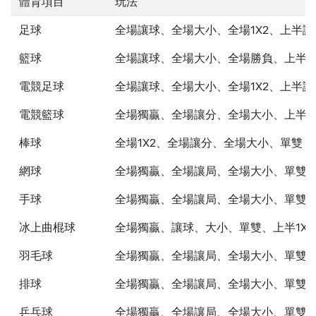
體育項目
玩法
足球
全場讓球、全場大小、全場1X2、上半讓
籃球
全場讓球、全場大小、全場勝負、上半
電競足球
全場讓球、全場大小、全場1X2、上半讓
電競籃球
全場獨贏、全場讓分、全場大小、上半
棒球
全場1X2、全場讓分、全場大小、單雙
網球
全場獨贏、全場讓局、全場大小、單雙
手球
全場獨贏、全場讓局、全場大小、單雙
冰上曲棍球
全場獨贏、讓球、大小、單雙、上半1X
羽毛球
全場獨贏、全場讓局、全場大小、單雙
排球
全場獨贏、全場讓局、全場大小、單雙
乒乓球
全場獨贏、全場讓局、全場大小、單雙