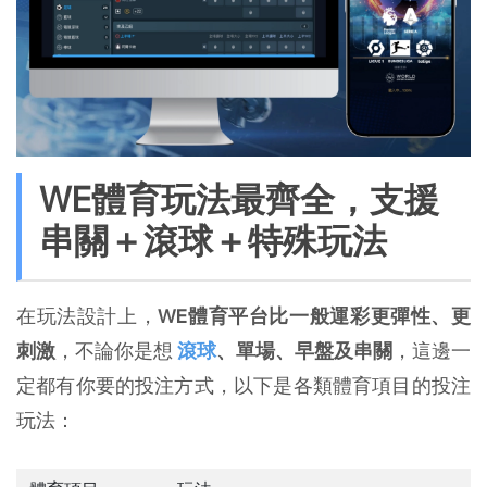
WE體育玩法最齊全，支援
串關＋滾球＋特殊玩法
在玩法設計上，
WE體育平台比一般運彩更彈性、更
刺激
，不論你是想
滾球
、單場、早盤及串關
，這邊一
定都有你要的投注方式，以下是各類體育項目的投注
玩法：