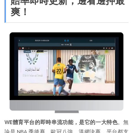
賠率即時更新，邊看邊押最
爽！
WE體育平台的即時串流功能，是它的一大特色
。無
論是 NBA 季後賽、歐冠八強、溫網決賽，平台都支