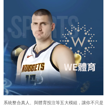
系統整合真人、與體育投注等五大模組，讓你不只是