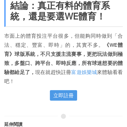
結論：真正有料的體育系
統，還是要選WE體育！
市面上的體育投注平台很多，但能夠同時做到「合
法、穩定、豐富、即時」的，其實不多。
《WE體
育》球版系統，不只支援主流賽事，更把玩法做到極
致，多盤口、跨平台、即時反應，所有球迷想要的體
驗都給足了，
現在就趕快註冊
富遊娛樂城
來體驗看看
吧！
立即註冊
延伸閱讀