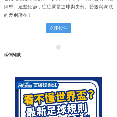
陣型。這些細節，往往就是進球與失分、晉級與淘汰
的差別所在！
立即投注
延伸閱讀