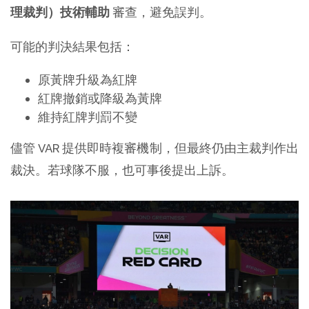
理裁判）技術輔助
審查，避免誤判。
可能的判決結果包括：
原黃牌升級為紅牌
紅牌撤銷或降級為黃牌
維持紅牌判罰不變
儘管 VAR 提供即時複審機制，但最終仍由主裁判作出
裁決。若球隊不服，也可事後提出上訴。