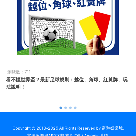
瀏覽數：599
《WE體育》球版系統：全聯盟及各大熱門聯賽都有，玩法
多、盤口全！
Copyright © 2018-2025 All Rights Reserved by 富遊娛樂城.
富遊娛樂城APP下載 支援IOS / Android 系統