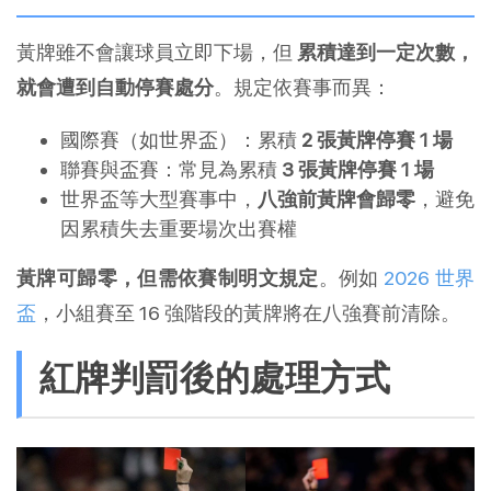
黃牌雖不會讓球員立即下場，但
累積達到一定次數，
就會遭到自動停賽處分
。規定依賽事而異：
國際賽（如世界盃）：累積
2 張黃牌停賽 1 場
聯賽與盃賽：常見為累積
3 張黃牌停賽 1 場
世界盃等大型賽事中，
八強前黃牌會歸零
，避免
因累積失去重要場次出賽權
黃牌可歸零，但需依賽制明文規定
。例如
2026 世界
盃
，小組賽至 16 強階段的黃牌將在八強賽前清除。
紅牌判罰後的處理方式