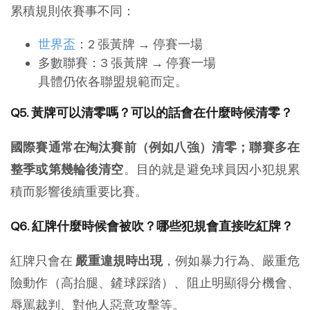
累積規則依賽事不同：
世界盃
：2 張黃牌 → 停賽一場
多數聯賽：3 張黃牌 → 停賽一場
具體仍依各聯盟規範而定。
Q5. 黃牌可以清零嗎？可以的話會在什麼時候清零？
國際賽通常在淘汰賽前（例如八強）清零；聯賽多在
整季或第幾輪後清空
。目的就是避免球員因小犯規累
積而影響後續重要比賽。
Q6. 紅牌什麼時候會被吹？哪些犯規會直接吃紅牌？
紅牌只會在
嚴重違規時出現
，例如暴力行為、嚴重危
險動作（高抬腿、鏟球踩踏）、阻止明顯得分機會、
辱罵裁判、對他人惡意攻擊等。