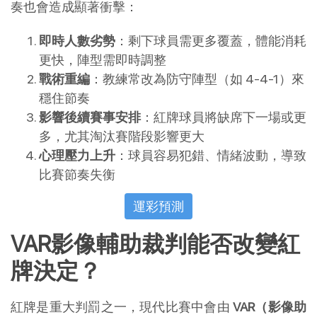
奏也會造成顯著衝擊：
即時人數劣勢
：剩下球員需更多覆蓋，體能消耗
更快，陣型需即時調整
戰術重編
：教練常改為防守陣型（如 4-4-1）來
穩住節奏
影響後續賽事安排
：紅牌球員將缺席下一場或更
多，尤其淘汰賽階段影響更大
心理壓力上升
：球員容易犯錯、情緒波動，導致
比賽節奏失衡
運彩預測
VAR影像輔助裁判能否改變紅
牌決定？
紅牌是重大判罰之一，現代比賽中會由
VAR（影像助