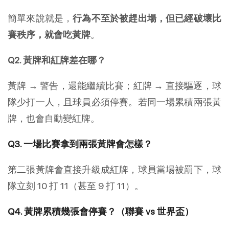
簡單來說就是，
行為不至於被趕出場，但已經破壞比
賽秩序，就會吃黃牌
。
Q2. 黃牌和紅牌差在哪？
黃牌 → 警告，還能繼續比賽；紅牌 → 直接驅逐，球
隊少打一人，且球員必須停賽。若同一場累積兩張黃
牌，也會自動變紅牌。
Q3. 一場比賽拿到兩張黃牌會怎樣？
第二張黃牌會直接升級成紅牌，球員當場被罰下，球
隊立刻 10 打 11（甚至 9 打 11）。
Q4. 黃牌累積幾張會停賽？（聯賽 vs 世界盃）