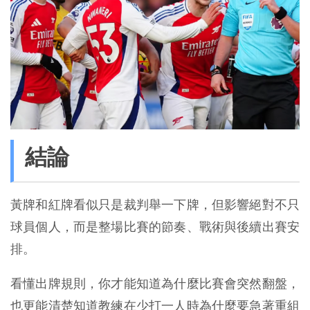
結論
黃牌和紅牌看似只是裁判舉一下牌，但影響絕對不只
球員個人，而是整場比賽的節奏、戰術與後續出賽安
排。
看懂出牌規則，你才能知道為什麼比賽會突然翻盤，
也更能清楚知道教練在少打一人時為什麼要急著重組