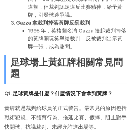
違規，但裁判認定違反比賽精神，給予黃
牌，引發球迷爭議。
Gazza 拿裁判掉落黃牌反罰裁判
1995 年，英格蘭名將 Gazza 撿起裁判掉落
的黃牌開玩笑舉給裁判，反被裁判出示黃
牌一張，成為趣聞。
足球場上黃紅牌相關常見問
題
Q1.
足球黃牌是什麼？什麼情況下會拿到黃牌？
黃牌就是裁判給球員的正式警告。最常見的原因包括
戰術犯規、不體育行為、拖延比賽、假摔、阻止對手
快開球、抗議裁判、未經允許進出場等。